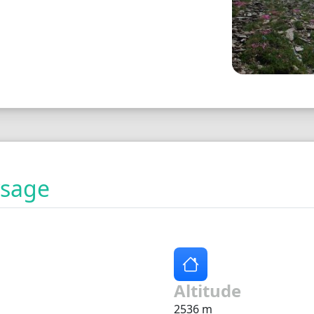
ysage
Altitude
2536 m