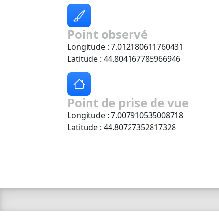
Point observé
Longitude : 7.012180611760431
Latitude : 44.804167785966946
Point de prise de vue
Longitude : 7.007910535008718
Latitude : 44.80727352817328