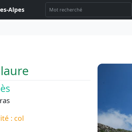
es-Alpes
laure
iès
ras
ité : col