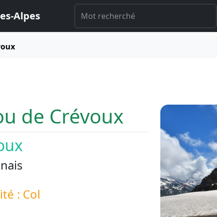
es-Alpes
voux
 ou de Crévoux
oux
nais
ité : Col