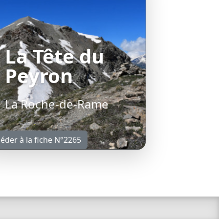
La Tête du
Peyron
La Roche-de-Rame
éder à la fiche N°2265