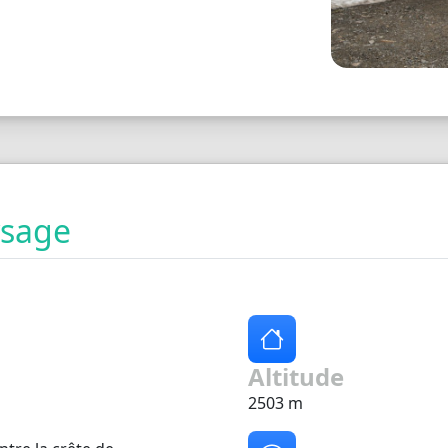
ysage
Altitude
2503 m