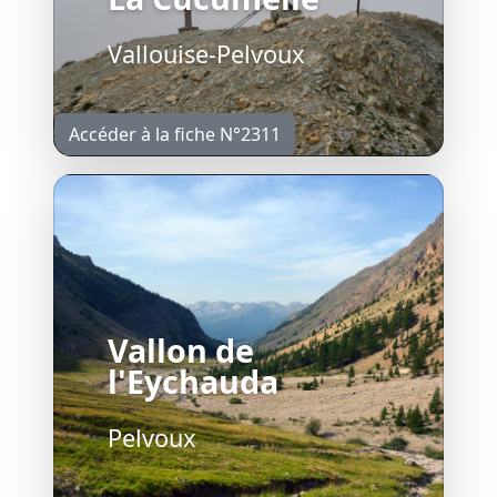
Vallouise-Pelvoux
Accéder à la fiche N°2311
Vallon de
l'Eychauda
Pelvoux