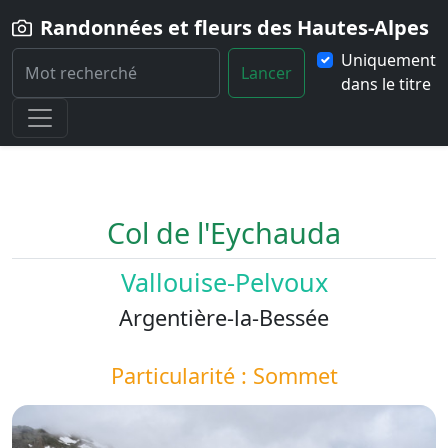
Randonnées et fleurs des Hautes-Alpes
Uniquement
Lancer
dans le titre
Home
Paysage
Col-de-l-Eychauda
Col de l'Eychauda
Vallouise-Pelvoux
Argentière-la-Bessée
Particularité : Sommet