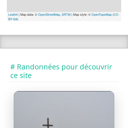
Leaflet
| Map data: ©
OpenStreetMap
,
SRTM
| Map style: ©
OpenTopoMap
(
CC-
BY-SA
)
# Randonnées pour découvrir
ce site