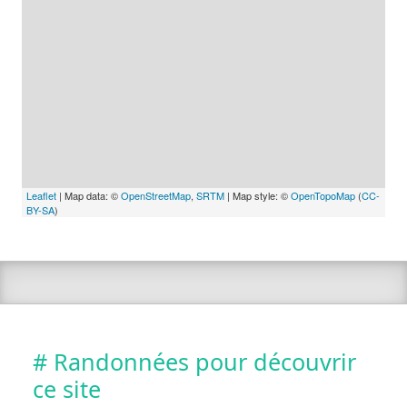
Leaflet
| Map data: ©
OpenStreetMap
,
SRTM
| Map style: ©
OpenTopoMap
(
CC-
BY-SA
)
# Randonnées pour découvrir
ce site