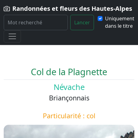
Randonnées et fleurs des Hautes-Alpes
Uniquement
Lancer
dans le titre
Home
Paysage
Col-de-la-Plagnette
Col de la Plagnette
Névache
Briançonnais
Particularité : col