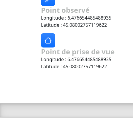
Point observé
Longitude : 6.476654485488935
Latitude : 45.08002757119622
Point de prise de vue
Longitude : 6.476654485488935
Latitude : 45.08002757119622