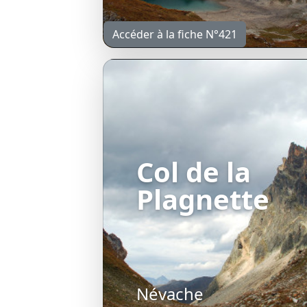
Accéder à la fiche N°421
Col de la
Plagnette
Névache