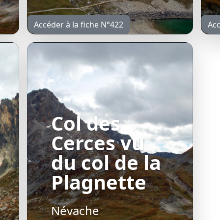
Accéder à la fiche N°422
Acc
Col des
Cerces vu
du col de la
Plagnette
Névache