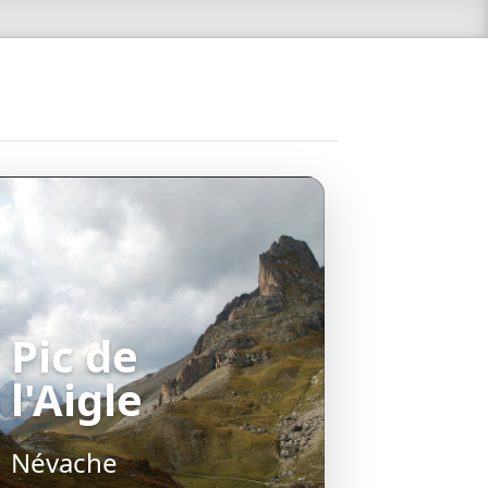
Pic de
l'Aigle
Névache