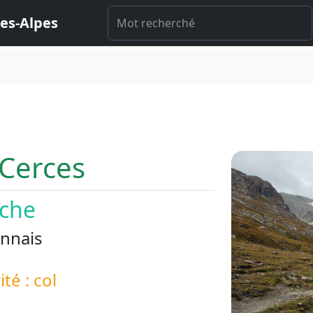
es-Alpes
 Cerces
che
nnais
ité : col