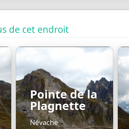
s de cet endroit
Pointe de la
Plagnette
Névache