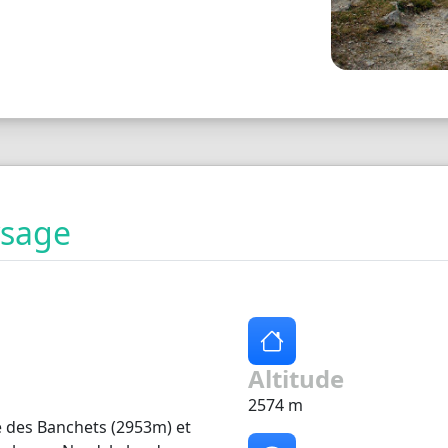
ysage
Altitude
2574 m
te des Banchets (2953m) et