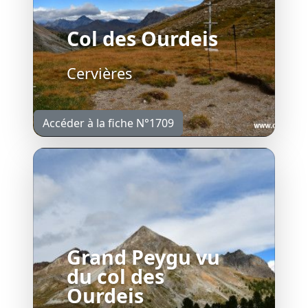
Col des Ourdeis
Cervières
Accéder à la fiche N°1709
Grand Peygu vu
du col des
Ourdeis