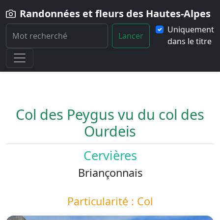
Randonnées et fleurs des Hautes-Alpes
Uniquement
Lancer
dans le titre
Home
Paysage
Col-des-Peygus-vu-col-des-Ourdeis
Col des Peygus vu du col des
Ourdeis
Cervières
Briançonnais
Particularité : Col