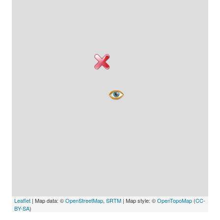
Leaflet
| Map data: ©
OpenStreetMap
,
SRTM
| Map style: ©
OpenTopoMap
(
CC-
BY-SA
)