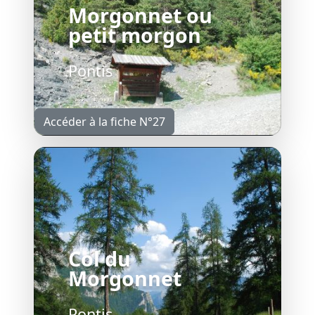
Morgonnet ou
petit morgon
Pontis
Accéder à la fiche N°27
Col du
Morgonnet
Pontis