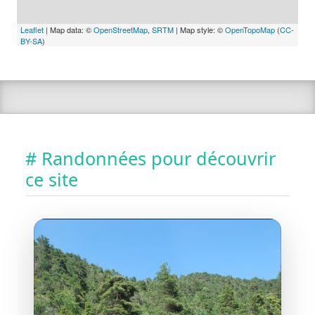
Leaflet
| Map data: ©
OpenStreetMap
,
SRTM
| Map style: ©
OpenTopoMap
(
CC-
BY-SA
)
# Randonnées pour découvrir
ce site