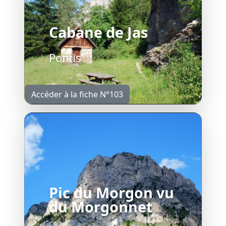
Cabane de Jas
Pontis
Accéder à la fiche N°103
Pic du Morgon vu
du Morgonnet