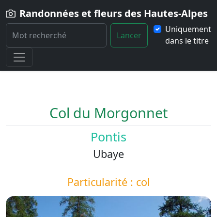
Randonnées et fleurs des Hautes-Alpes
Uniquement
Lancer
dans le titre
Home
Paysage
Col-du-Morgonnet
Col du Morgonnet
Pontis
Ubaye
Particularité : col