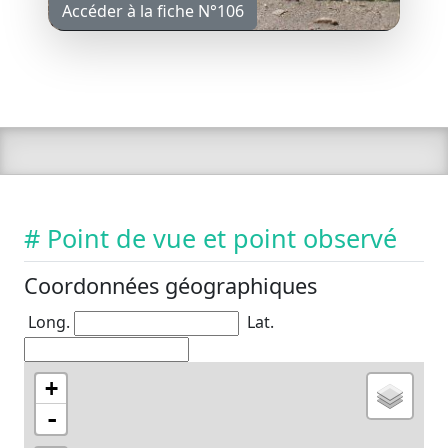
Accéder à la fiche N°106
# Point de vue et point observé
Coordonnées géographiques
Long.
Lat.
+
-