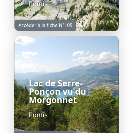
Pontis
Accéder à la fiche N°105
Lac de Serre-
Ponçon vu du
Morgonnet
Pontis