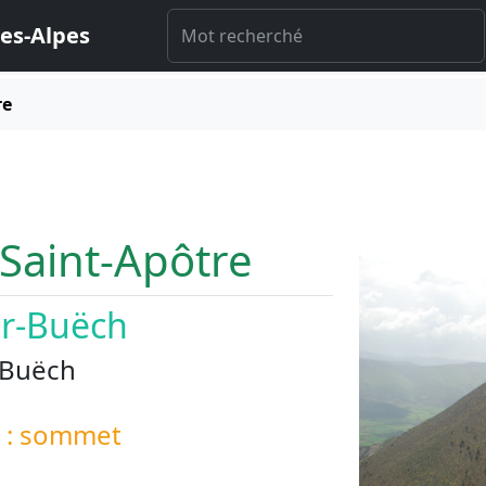
es-Alpes
re
 Saint-Apôtre
ur-Buëch
 Buëch
é : sommet