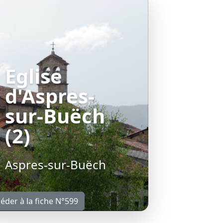
Eglise
d'Aspres-
sur-Buëch
(2)
Aspres-sur-Buëch
éder à la fiche N°599