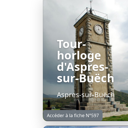
Tour-
horloge
d'Aspres-
sur-Buëch
Aspres-sur-Buëch
Accéder à la fiche N°597