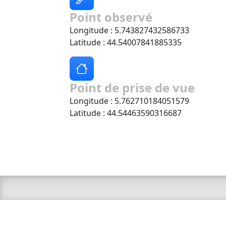
Point observé
Longitude : 5.743827432586733
Latitude : 44.54007841885335
Point de prise de vue
Longitude : 5.762710184051579
Latitude : 44.54463590316687