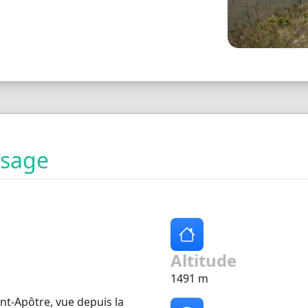
ysage
Altitude
1491 m
nt-Apôtre, vue depuis la