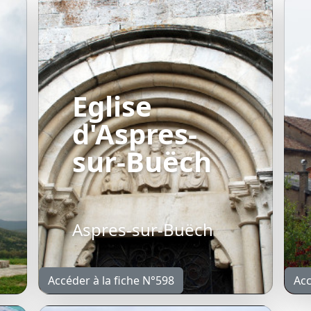
Eglise
d'Aspres-
sur-Buëch
Aspres-sur-Buëch
Accéder à la fiche N°598
Acc