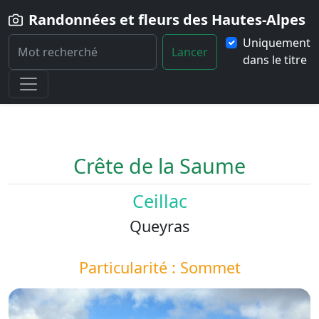
Randonnées et fleurs des Hautes-Alpes
Uniquement
Lancer
dans le titre
Home
Paysage
Crete-de-la-Saume
Crête de la Saume
Ceillac
Queyras
Particularité : Sommet