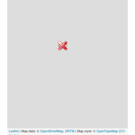
Leaflet
| Map data: ©
OpenStreetMap
,
SRTM
| Map style: ©
OpenTopoMap
(
CC-