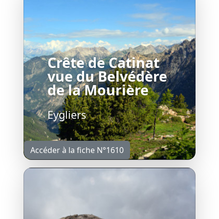
Crête de Catinat
vue du Belvédère
de la Mourière
Eygliers
Accéder à la fiche N°1610