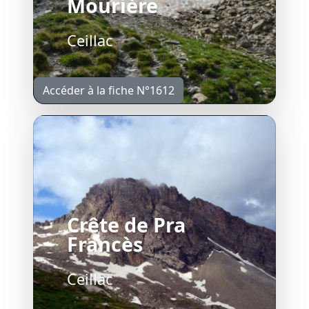
Mourière
Ceillac
Accéder à la fiche N°1612
Crête de Pra
Francès
Ceillac