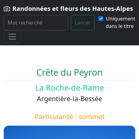
Randonnées et fleurs des Hautes-Alpes
Uniquement
Lancer
dans le titre
Home
Paysage
Crete-du-Peyron
Crête du Peyron
La Roche-de-Rame
Argentière-la-Bessée
Particularité : sommet