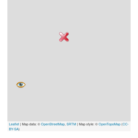
Leaflet
| Map data: ©
OpenStreetMap
,
SRTM
| Map style: ©
OpenTopoMap
(
CC-
BY-SA
)