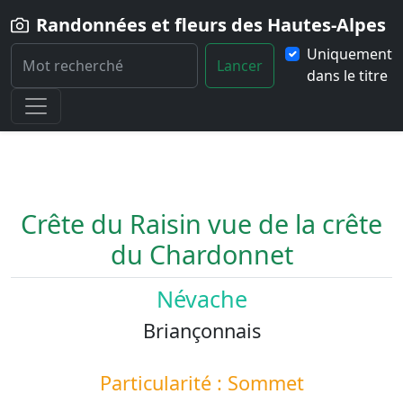
Randonnées et fleurs des Hautes-Alpes
Uniquement
Lancer
dans le titre
Home
Paysage
Crete-du-Raisin-vue-de-la-crete-du-Chardonnet
Crête du Raisin vue de la crête
du Chardonnet
Névache
Briançonnais
Particularité : Sommet