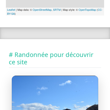
Leaflet
| Map data: ©
OpenStreetMap
,
SRTM
| Map style: ©
OpenTopoMap
(
CC-
BY-SA
)
# Randonnée pour découvrir
ce site