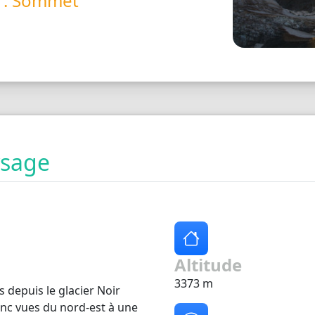
é : Sommet
ysage
Altitude
3373 m
 depuis le glacier Noir
onc vues du nord-est à une