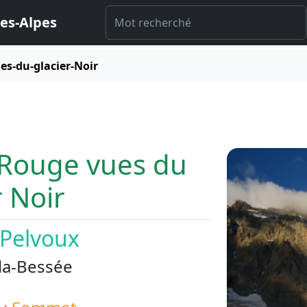
es-Alpes
es-du-glacier-Noir
 Rouge vues du
r Noir
-Pelvoux
la-Bessée