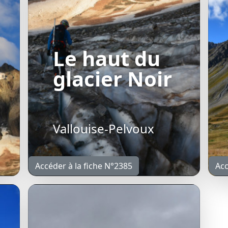
Le haut du
glacier Noir
Vallouise-Pelvoux
Accéder à la fiche N°2385
Acc