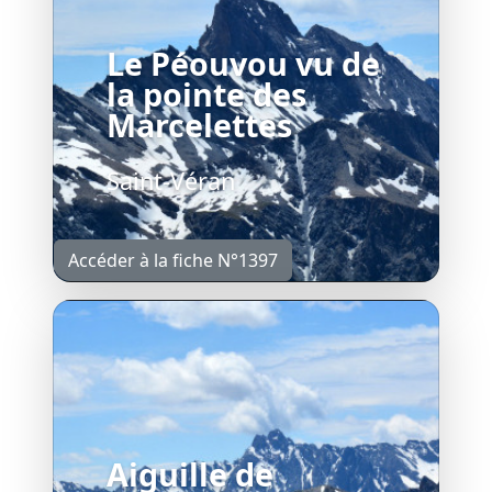
Le Péouvou vu de
la pointe des
Marcelettes
Saint-Véran
Accéder à la fiche N°1397
Aiguille de