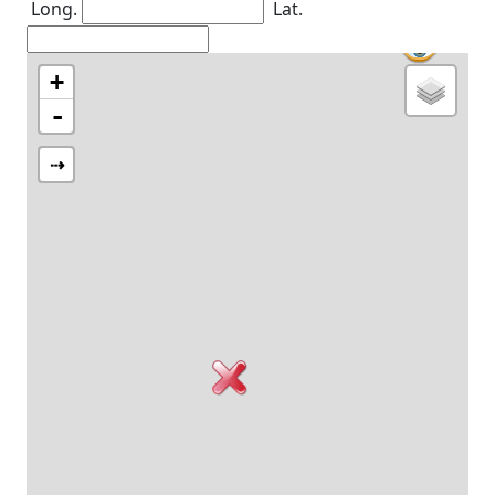
Long.
Lat.
+
-
⇢