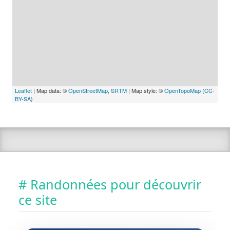
Leaflet
| Map data: ©
OpenStreetMap
,
SRTM
| Map style: ©
OpenTopoMap
(
CC-
BY-SA
)
# Randonnées pour découvrir
ce site