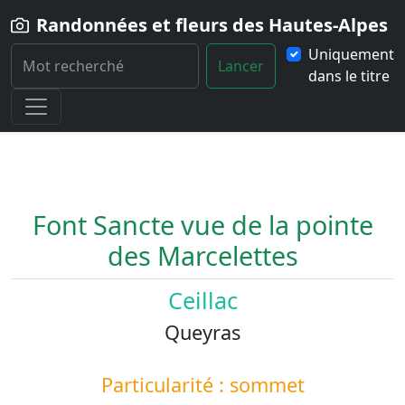
Randonnées et fleurs des Hautes-Alpes
Uniquement
Lancer
dans le titre
Home
Paysage
Font-Sancte-vue-de-la-pointe-des-Marcelettes
Font Sancte vue de la pointe
des Marcelettes
Ceillac
Queyras
Particularité : sommet