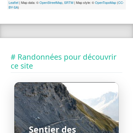
Leaflet
| Map data: ©
OpenStreetMap
,
SRTM
| Map style: ©
OpenTopoMap
(
CC-
BY-SA
)
# Randonnées pour découvrir
ce site
Sentier des