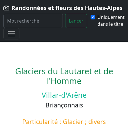
Randonnées et fleurs des Hautes-Alpes
Uniquement
Lancer
dans le titre
Home
Paysage
Glaciers-du-Lautaret-et-de-l-Homme
Glaciers du Lautaret et de
l'Homme
Villar-d'Arêne
Briançonnais
Particularité : Glacier ; divers