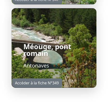
Méouge, pont
romain
Antonaves
Accéder à la fiche N°349