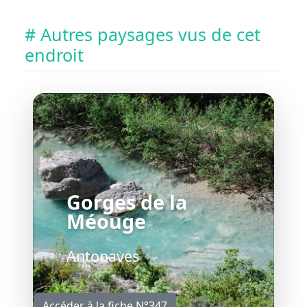
# Autres paysages vus de cet
endroit
Gorges de la
Méouge
Antonaves
Accéder à la fiche N°347