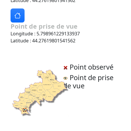
Latitude : 44.27619801541562
Point de prise de vue
Longitude : 5.798961229133937
Latitude : 44.27619801541562
Point observé
Point de prise
de vue