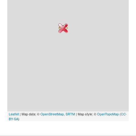
Leaflet
| Map data: ©
OpenStreetMap
,
SRTM
| Map style: ©
OpenTopoMap
(
CC-
BY-SA
)