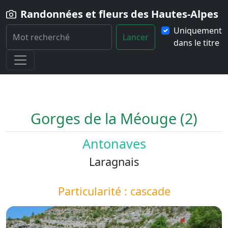
Randonnées et fleurs des Hautes-Alpes
Uniquement
Lancer
dans le titre
Home
Paysage
Gorges-de-la-Meouge-2
Gorges de la Méouge (2)
Antonaves
Laragnais
Particularité : cascade