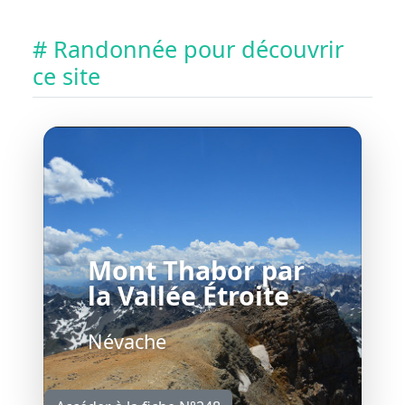
# Randonnée pour découvrir
ce site
Mont Thabor par
la Vallée Étroite
Névache