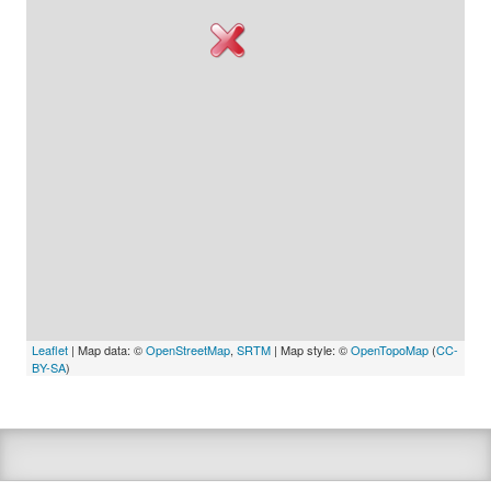
Leaflet
| Map data: ©
OpenStreetMap
,
SRTM
| Map style: ©
OpenTopoMap
(
CC-
BY-SA
)