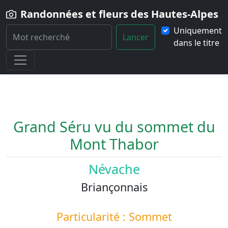
Randonnées et fleurs des Hautes-Alpes
Uniquement
Lancer
dans le titre
Home
Paysage
Grand-Seru-vu-du-sommet-du-Mont-Thabor
Grand Séru vu du sommet du
Mont Thabor
Névache
Briançonnais
Particularité : Sommet