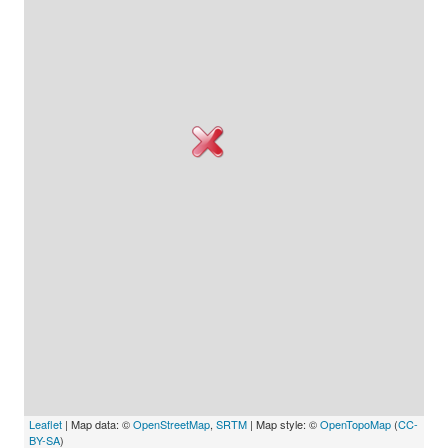
Leaflet
| Map data: ©
OpenStreetMap
,
SRTM
| Map style: ©
OpenTopoMap
(
CC-
BY-SA
)