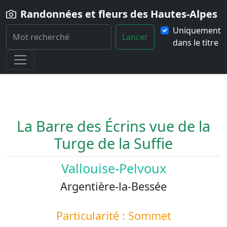
Randonnées et fleurs des Hautes-Alpes
Uniquement
Lancer
dans le titre
Home
Paysage
La-Barre-des-Ecrins-vue-de-la-Turge-de-la-Suffie
La Barre des Écrins vue de la
Turge de la Suffie
Vallouise-Pelvoux
Argentière-la-Bessée
Particularité : Sommet