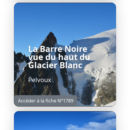
La Barre Noire
vue du haut du
Glacier Blanc
Pelvoux
Accéder à la fiche N°1789