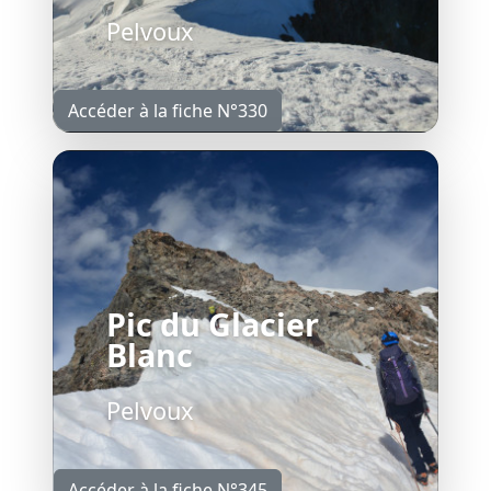
Pelvoux
Accéder à la fiche N°330
Pic du Glacier
Blanc
Pelvoux
Accéder à la fiche N°345