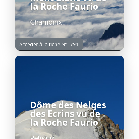
la Roche Faurio
Chamonix
Accéder à la fiche N°1791
Dôme des Neiges
des Ecrins vu de
la Roche Faurio
Pelvoux