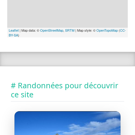
Leaflet
| Map data: ©
OpenStreetMap
,
SRTM
| Map style: ©
OpenTopoMap
(
CC-
BY-SA
)
# Randonnées pour découvrir
ce site