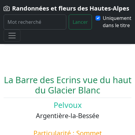
Randonnées et fleurs des Hautes-Alpes
Uniquement
Lancer
dans le titre
Home
Paysage
La-Barre-des-Ecrins-vue-du-haut-du-Glacier-
Blanc
La Barre des Ecrins vue du haut
du Glacier Blanc
Pelvoux
Argentière-la-Bessée
Particularité : Sommet