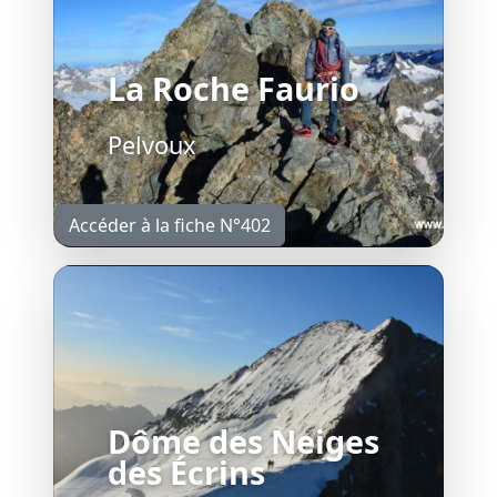
La Roche Faurio
Pelvoux
Accéder à la fiche N°402
Dôme des Neiges
des Écrins