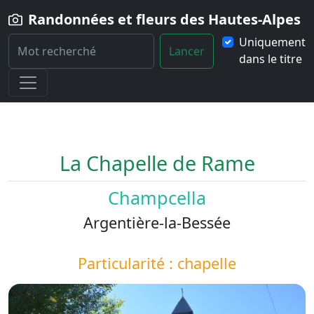
Randonnées et fleurs des Hautes-Alpes
Uniquement
Lancer
dans le titre
Home
Paysage
La-Chapelle-de-Rame
La Chapelle de Rame
Champcella
Argentière-la-Bessée
Particularité : chapelle