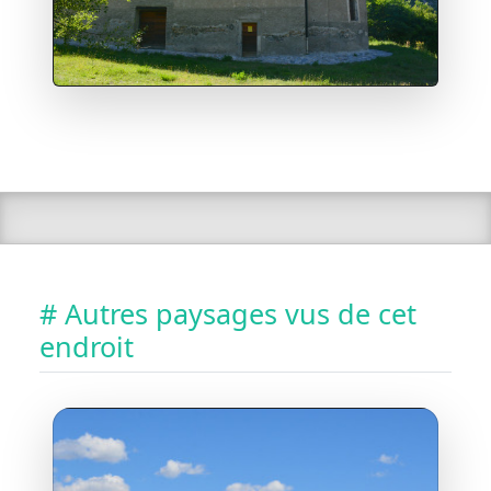
# Autres paysages vus de cet
endroit