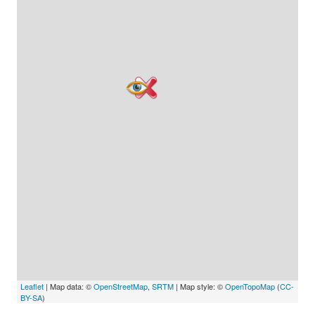
Leaflet
| Map data: ©
OpenStreetMap
,
SRTM
| Map style: ©
OpenTopoMap
(
CC-
BY-SA
)