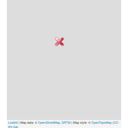
Leaflet
| Map data: ©
OpenStreetMap
,
SRTM
| Map style: ©
OpenTopoMap
(
CC-
BY-SA
)