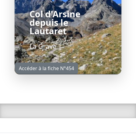
Col d'Arsine
depuis le
Lautaret
La Grave
Accéder à la fiche N°454