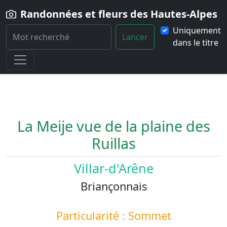
Randonnées et fleurs des Hautes-Alpes
Uniquement
Lancer
dans le titre
Home
Paysage
La-Meije-vue-de-la-plaine-des-Ruillas
La Meije vue de la plaine des
Ruillas
Villar-d'Arêne
Briançonnais
Particularité : Sommet