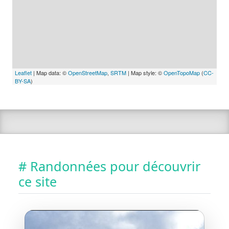
Leaflet
| Map data: ©
OpenStreetMap
,
SRTM
| Map style: ©
OpenTopoMap
(
CC-
BY-SA
)
# Randonnées pour découvrir
ce site