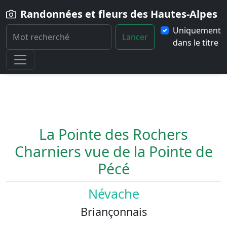
Randonnées et fleurs des Hautes-Alpes
Uniquement
Lancer
dans le titre
Home
Paysage
La-Pointe-des-Rochers-Charniers-vue-de-la-
Pointe-de-Pece
La Pointe des Rochers
Charniers vue de la Pointe de
Pécé
Névache
Briançonnais