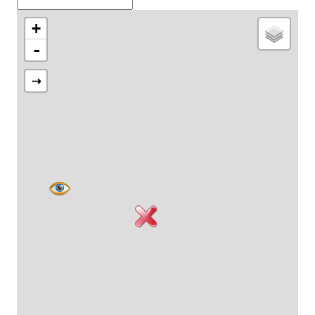
+
-
⇢