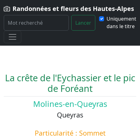
Randonnées et fleurs des Hautes-Alpes
Uniquement
Lancer
dans le titre
Home
Paysage
La-crete-de-l-Eychassier-et-le-pic-de-Foreant
La crête de l'Eychassier et le pic
de Foréant
Molines-en-Queyras
Queyras
Particularité : Sommet