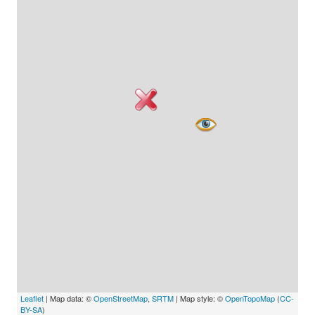
Leaflet
| Map data: ©
OpenStreetMap
,
SRTM
| Map style: ©
OpenTopoMap
(
CC-
BY-SA
)