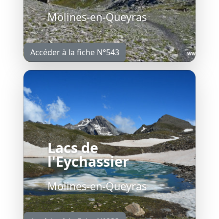
Molines-en-Queyras
Accéder à la fiche N°543
Lacs de
l'Eychassier
Molines-en-Queyras