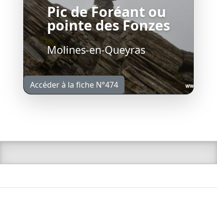
Pic de Foréant ou
pointe des Fonzes
Molines-en-Queyras
Accéder à la fiche N°474