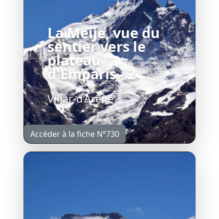
La Meije, vue du
sentier vers le
plateau
d'Emparis - 2
Villar-d'Arêne
Accéder à la fiche N°730