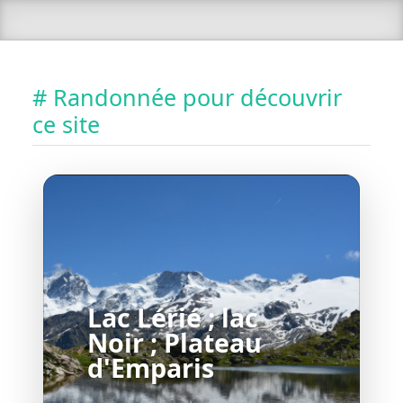
# Randonnée pour découvrir
ce site
Lac Lérié ; lac
Noir ; Plateau
d'Emparis