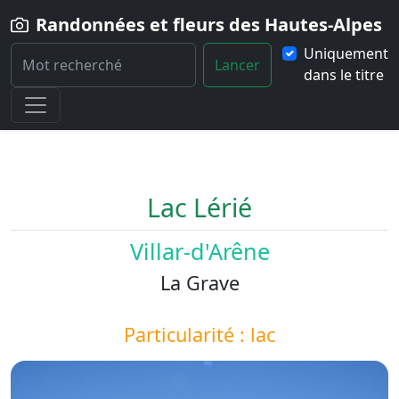
Randonnées et fleurs des Hautes-Alpes
Uniquement
Lancer
dans le titre
Home
Paysage
Lac-Lerie
Lac Lérié
Villar-d'Arêne
La Grave
Particularité : lac