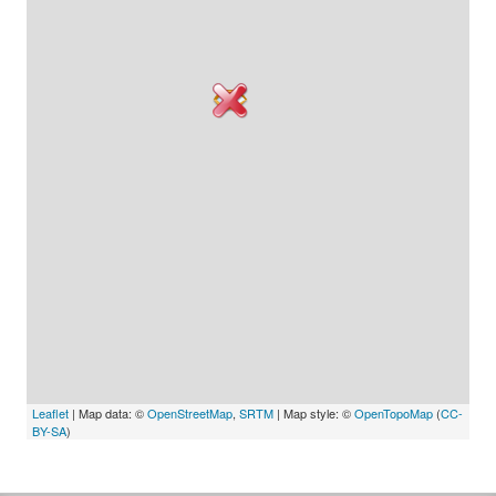
Leaflet
| Map data: ©
OpenStreetMap
,
SRTM
| Map style: ©
OpenTopoMap
(
CC-
BY-SA
)