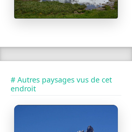
# Autres paysages vus de cet
endroit