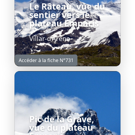
Le Râteau, vue du
sentier vers le
plateau Emparis
Villar-d'Arêne
Accéder à la fiche N°731
Pic de la Grave,
vue du plateau