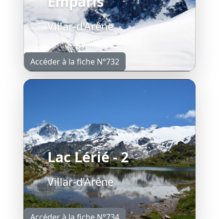
Emparis
Villar-d'Arêne
Accéder à la fiche N°732
Lac Lérié - 2
Villar-d'Arêne
Accéder à la fiche N°734