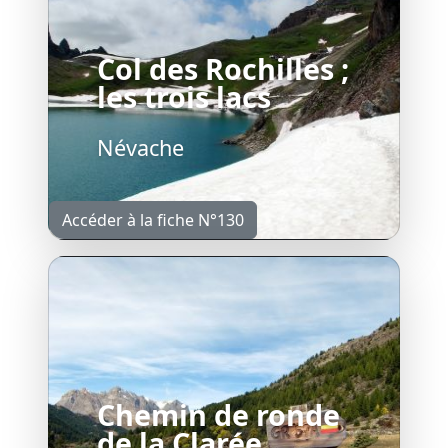
Col des Rochilles ;
les trois lacs
Névache
Accéder à la fiche N°130
Chemin de ronde
de la Clarée