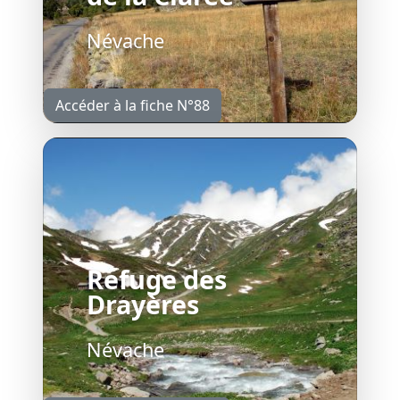
Névache
Accéder à la fiche N°88
Refuge des
Drayères
Névache