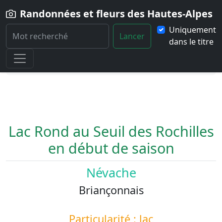
Randonnées et fleurs des Hautes-Alpes
Uniquement
Lancer
dans le titre
Home
Paysage
Lac-Rond-au-Seuil-des-Rochilles-en-debut-de-
saison
Lac Rond au Seuil des Rochilles
en début de saison
Névache
Briançonnais
Particularité : lac