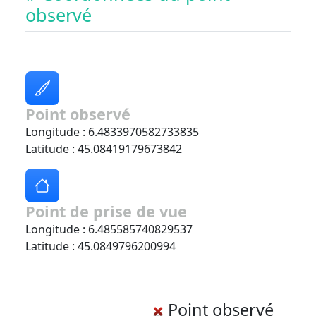
observé
Point observé
Longitude : 6.4833970582733835
Latitude : 45.08419179673842
Point de prise de vue
Longitude : 6.485585740829537
Latitude : 45.0849796200994
Point observé