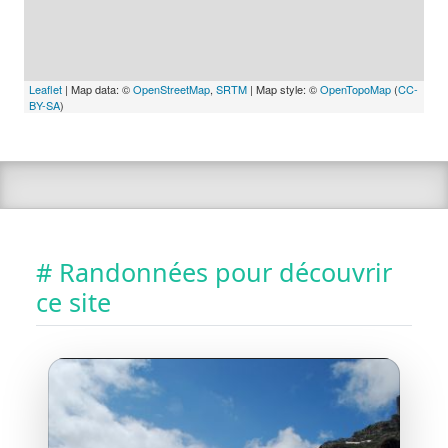
Leaflet
| Map data: ©
OpenStreetMap
,
SRTM
| Map style: ©
OpenTopoMap
(
CC-
BY-SA
)
# Randonnées pour découvrir
ce site