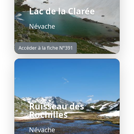
Lac de la Clarée
Névache
Accéder à la fiche N°391
Ruisseau des
Rochilles
Névache