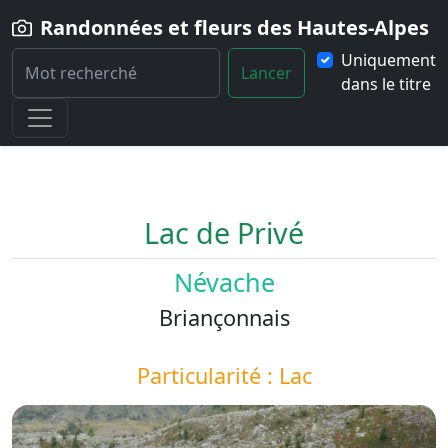
Randonnées et fleurs des Hautes-Alpes
Uniquement
Lancer
dans le titre
Home
Paysage
Lac-de-Prive
Lac de Privé
Névache
Briançonnais
Particularité : Lac