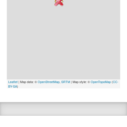
Leaflet
| Map data: ©
OpenStreetMap
,
SRTM
| Map style: ©
OpenTopoMap
(
CC-
BY-SA
)