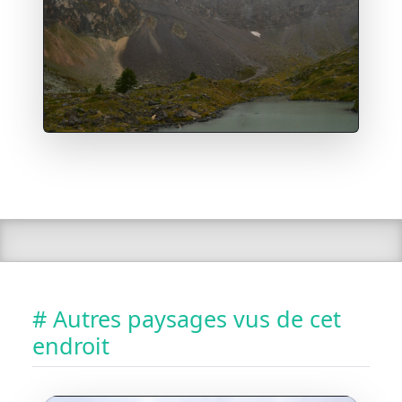
# Autres paysages vus de cet
endroit