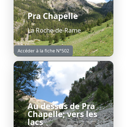
Pra Chapelle
La Roche-de-Rame
Accéder à la fiche N°502
Au dessus de Pra
Chapelle; vers les
lacs