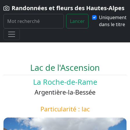
Randonnées et fleurs des Hautes-Alpes
Uniquement
Lancer
dans le titre
Home
Paysage
Lac-de-l-Ascension
Lac de l'Ascension
La Roche-de-Rame
Argentière-la-Bessée
Particularité : lac