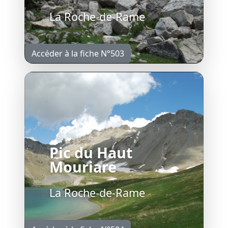
La Roche-de-Rame
Accéder à la fiche N°503
Pic du Haut
Mouriare
La Roche-de-Rame