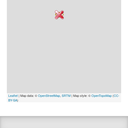
Leaflet
| Map data: ©
OpenStreetMap
,
SRTM
| Map style: ©
OpenTopoMap
(
CC-
BY-SA
)