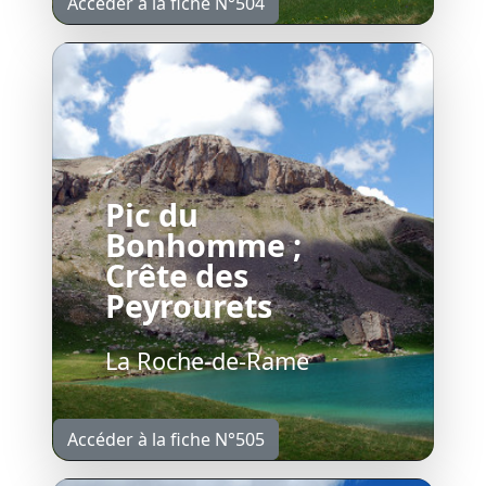
Accéder à la fiche N°504
Pic du
Bonhomme ;
Crête des
Peyrourets
La Roche-de-Rame
Accéder à la fiche N°505