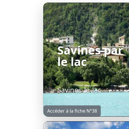
Savines par
le lac
Savines-le-lac
Accéder à la fiche N°38