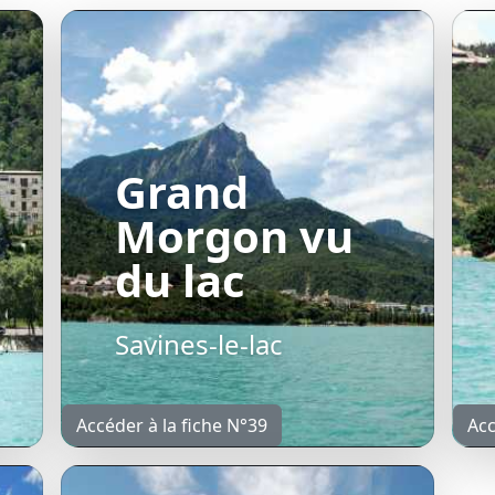
Grand
Morgon vu
du lac
Savines-le-lac
Accéder à la fiche N°39
Acc