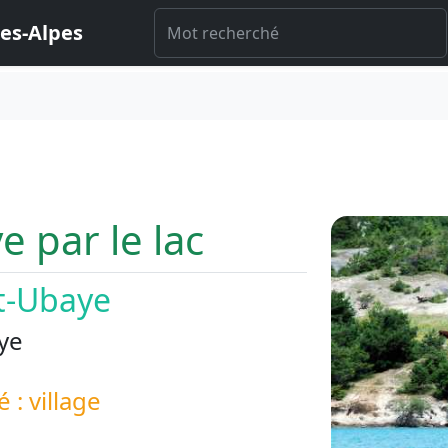
es-Alpes
 par le lac
t-Ubaye
ye
é : village