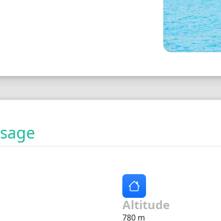
ysage
Altitude
780 m