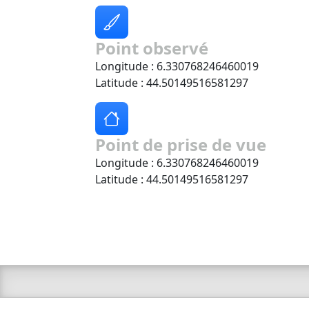
Point observé
Longitude : 6.330768246460019
Latitude : 44.50149516581297
Point de prise de vue
Longitude : 6.330768246460019
Latitude : 44.50149516581297