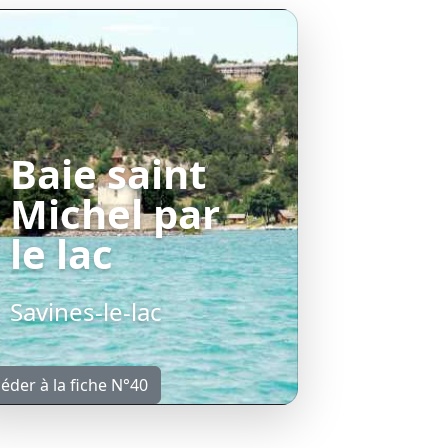
Baie saint
Michel par
le lac
Savines-le-lac
éder à la fiche N°40