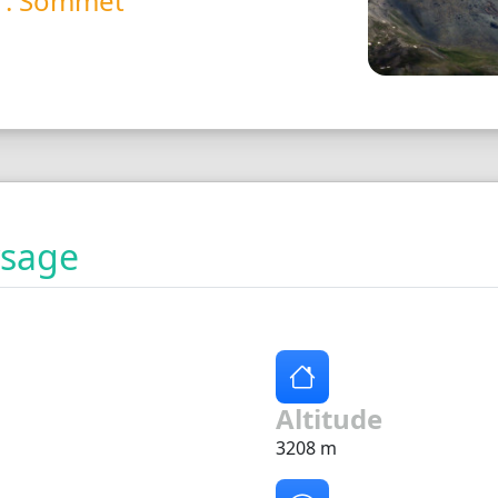
é : Sommet
ysage
Altitude
3208 m