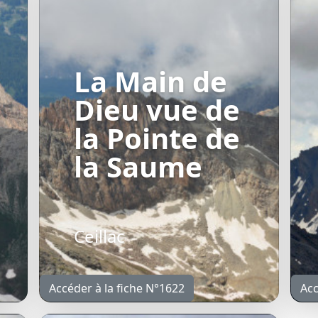
La Main de
Dieu vue de
la Pointe de
la Saume
Ceillac
Accéder à la fiche N°1622
Acc