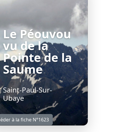
Le Péouvou
vu de la
Pointe de la
Saume
Saint-Paul-Sur-
Ubaye
éder à la fiche N°1623