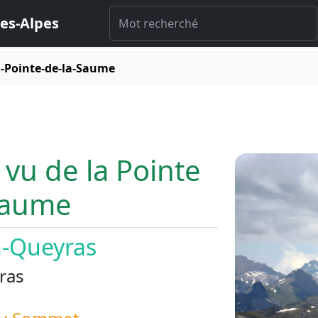
es-Alpes
a-Pointe-de-la-Saume
 vu de la Pointe
Saume
n-Queyras
ras