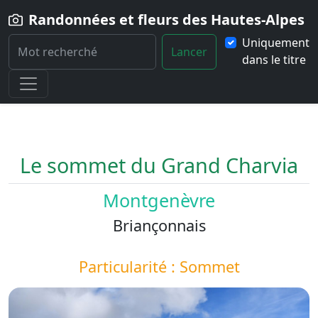
Randonnées et fleurs des Hautes-Alpes
Uniquement
Lancer
dans le titre
Home
Paysage
Le-sommet-du-Grand-Charvia
Le sommet du Grand Charvia
Montgenèvre
Briançonnais
Particularité : Sommet