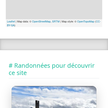
Leaflet
| Map data: ©
OpenStreetMap
,
SRTM
| Map style: ©
OpenTopoMap
(
CC-
BY-SA
)
# Randonnées pour découvrir
ce site