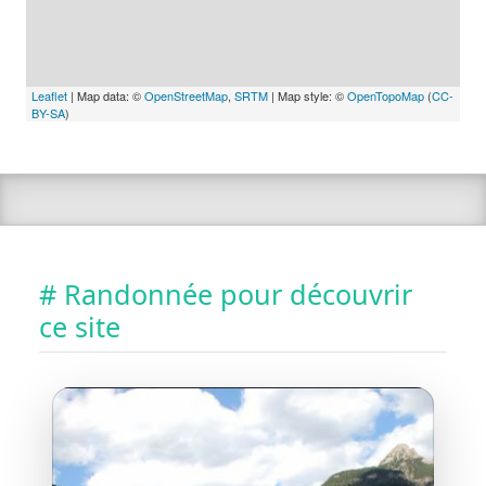
Leaflet
| Map data: ©
OpenStreetMap
,
SRTM
| Map style: ©
OpenTopoMap
(
CC-
BY-SA
)
# Randonnée pour découvrir
ce site