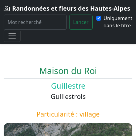
Randonnées et fleurs des Hautes-Alpes
Uniquement
Lancer
dans le titre
Home
Paysage
Maison-du-Roi
Maison du Roi
Guillestre
Guillestrois
Particularité : village