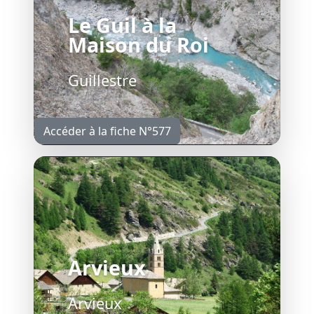
Le Guil à la
Maison du Roi
Guillestre
Accéder à la fiche N°577
Arvieux
Arvieux