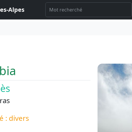
es-Alpes
bia
iès
ras
é : divers