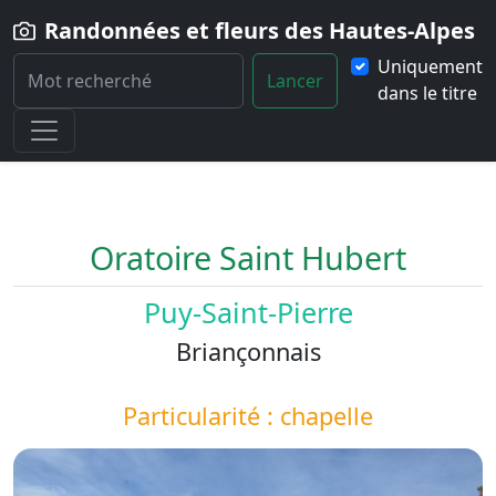
Randonnées et fleurs des Hautes-Alpes
Uniquement
Lancer
dans le titre
Home
Paysage
Oratoire-Saint-Hubert
Oratoire Saint Hubert
Puy-Saint-Pierre
Briançonnais
Particularité : chapelle