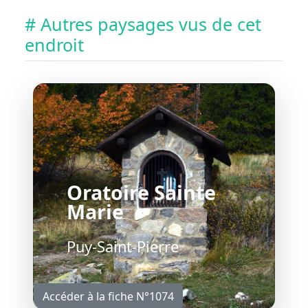
# Autres paysages vus de cet
endroit
Oratoire Sainte
Marie
Puy-Saint-Pierre
Accéder à la fiche N°1074