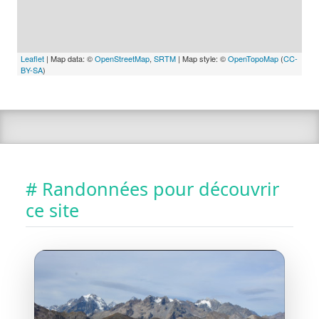
Leaflet
| Map data: ©
OpenStreetMap
,
SRTM
| Map style: ©
OpenTopoMap
(
CC-
BY-SA
)
# Randonnées pour découvrir
ce site