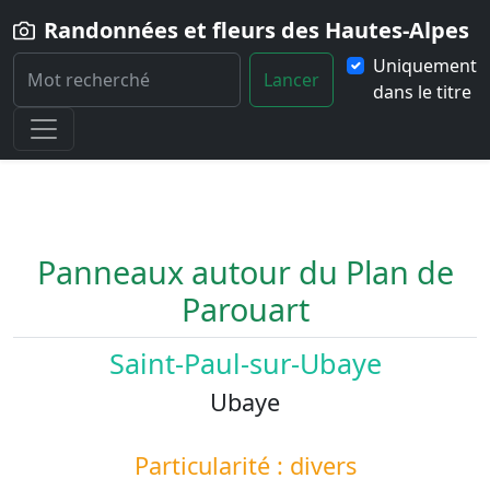
Randonnées et fleurs des Hautes-Alpes
Uniquement
Lancer
dans le titre
Home
Paysage
Panneaux-autour-du-Plan-de-Parouart
Panneaux autour du Plan de
Parouart
Saint-Paul-sur-Ubaye
Ubaye
Particularité : divers