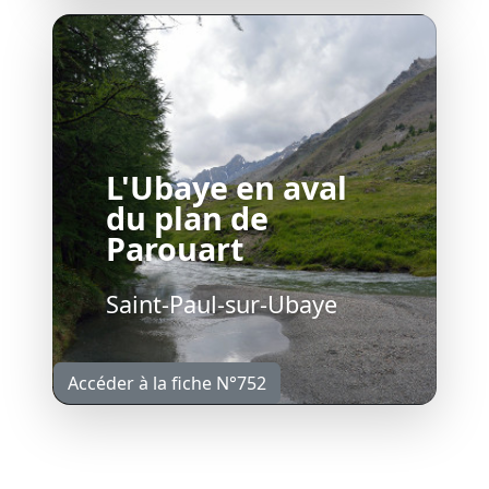
L'Ubaye en aval
du plan de
Parouart
Saint-Paul-sur-Ubaye
Accéder à la fiche N°752