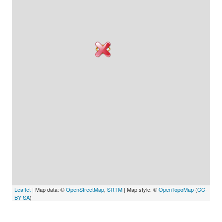
Leaflet
| Map data: ©
OpenStreetMap
,
SRTM
| Map style: ©
OpenTopoMap
(
CC-
BY-SA
)