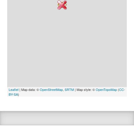
Leaflet
| Map data: ©
OpenStreetMap
,
SRTM
| Map style: ©
OpenTopoMap
(
CC-
BY-SA
)