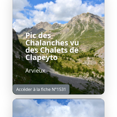
Pic des
Chalanches vu
des Chalets de
Clapeyto
Arvieux
Accéder à la fiche N°1531