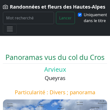
Randonnées et fleurs des Hautes-Alpes
Uniquement
Lancer
dans le titre
Home
Paysage
Panoramas-vus-du-col-du-Cros
Panoramas vus du col du Cros
Arvieux
Queyras
Particularité : Divers ; panorama