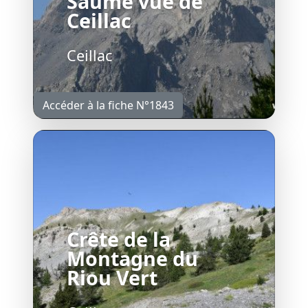
Saume vue de
Ceillac
Ceillac
Accéder à la fiche N°1843
Crête de la
Montagne du
Riou Vert