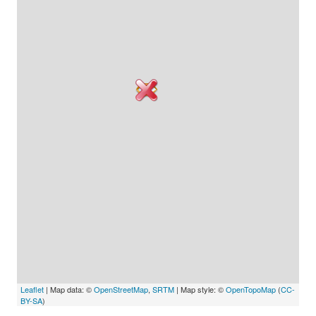
Leaflet
| Map data: ©
OpenStreetMap
,
SRTM
| Map style: ©
OpenTopoMap
(
CC-
BY-SA
)