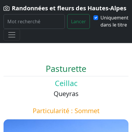
Randonnées et fleurs des Hautes-Alpes
Uniquement
Lancer
dans le titre
Home
Paysage
Pasturette
Pasturette
Ceillac
Queyras
Particularité : Sommet