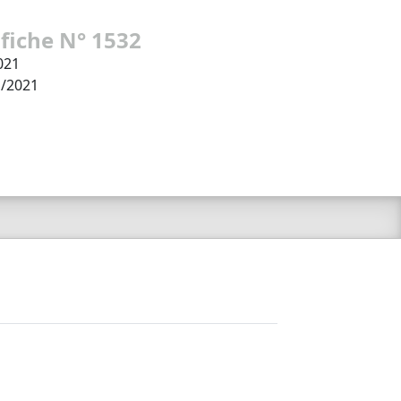
 fiche N° 1532
021
1/2021