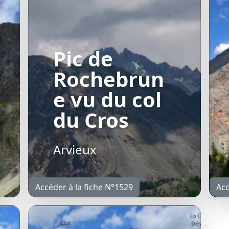
Pic de
Rochebrun
e vu du col
du Cros
Arvieux
Accéder à la fiche N°1529
Acc