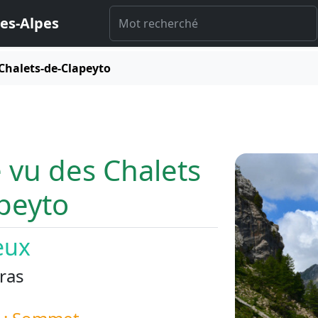
es-Alpes
Chalets-de-Clapeyto
 vu des Chalets
peyto
eux
ras