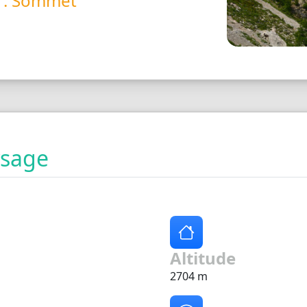
é : Sommet
ysage
Altitude
2704 m