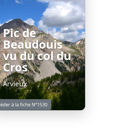
Pic de
Beaudouis
vu du col du
Cros
Arvieux
éder à la fiche N°1530