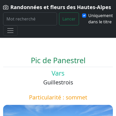
Randonnées et fleurs des Hautes-Alpes
Uniquement
Lancer
dans le titre
Home
Paysage
Pic-de-Panestrel
Pic de Panestrel
Vars
Guillestrois
Particularité : sommet