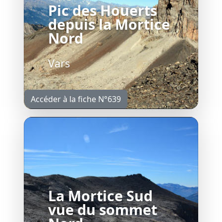
Pic des Houerts
depuis la Mortice
Nord
Vars
Accéder à la fiche N°639
La Mortice Sud
vue du sommet