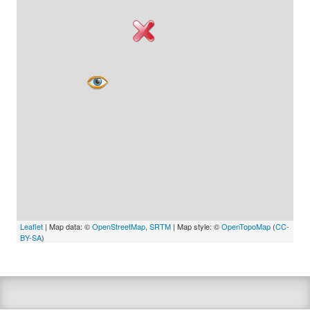
Leaflet
| Map data: ©
OpenStreetMap
,
SRTM
| Map style: ©
OpenTopoMap
(
CC-
BY-SA
)