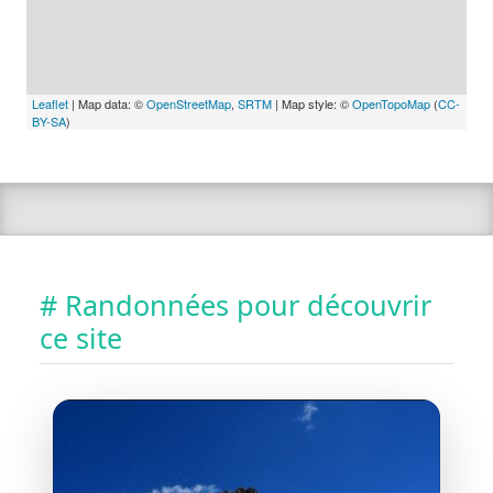
Leaflet
| Map data: ©
OpenStreetMap
,
SRTM
| Map style: ©
OpenTopoMap
(
CC-
BY-SA
)
# Randonnées pour découvrir
ce site