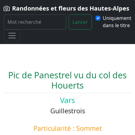
Randonnées et fleurs des Hautes-Alpes
Uniquement
Lancer
dans le titre
Home
Paysage
Pic-de-Panestrel-vu-du-col-des-Houerts
Pic de Panestrel vu du col des
Houerts
Vars
Guillestrois
Particularité : Sommet