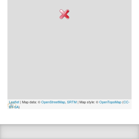
Leaflet
| Map data: ©
OpenStreetMap
,
SRTM
| Map style: ©
OpenTopoMap
(
CC-
BY-SA
)