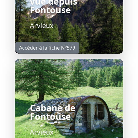
vue depuis
Fontouse
Arvieux
Accéder à la fiche N°579
Cabane de
Fontouse
Arvieux