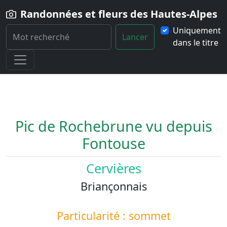
Randonnées et fleurs des Hautes-Alpes
Uniquement
Lancer
dans le titre
Home
Paysage
Pic-de-Rochebrune-vu-depuis-Fontouse
Pic de Rochebrune vu depuis
Fontouse
Cervières
Briançonnais
Particularité : sommet