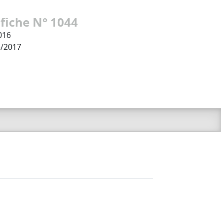
 fiche N° 1044
016
3/2017