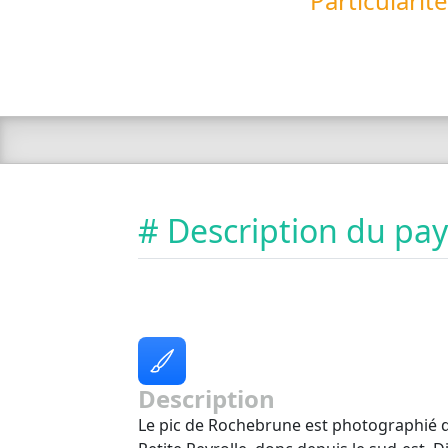
Particularit
# Description du pa
Description
Le pic de Rochebrune est photographié 