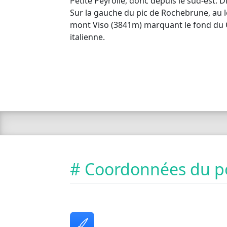
Petite Peyrolle, donc depuis le sud-est. 
Sur la gauche du pic de Rochebrune, au lo
mont Viso (3841m) marquant le fond du Q
italienne.
# Coordonnées du p