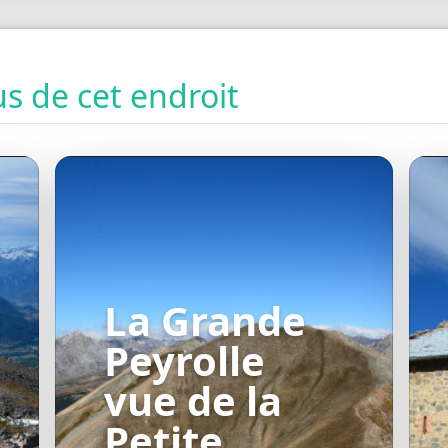
s de cet endroit
La Grande
Peyrolle
vue de la
Petite