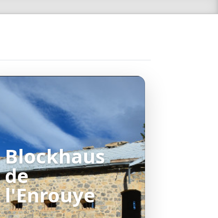
Blockhaus
de
l'Enrouye