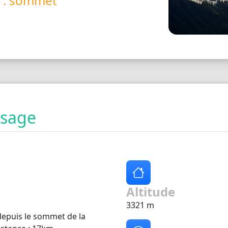
é : sommet
ysage
Altitude
3321 m
depuis le sommet de la