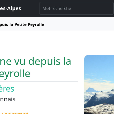
es-Alpes
uis-la-Petite-Peyrolle
ne vu depuis la
eyrolle
ères
nnais