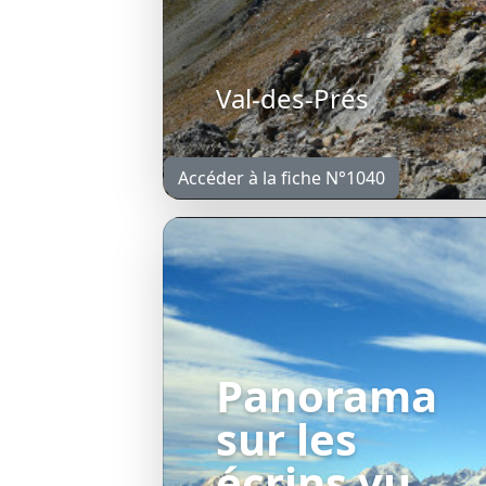
Val-des-Prés
Accéder à la fiche N°1040
Panorama
sur les
écrins vu