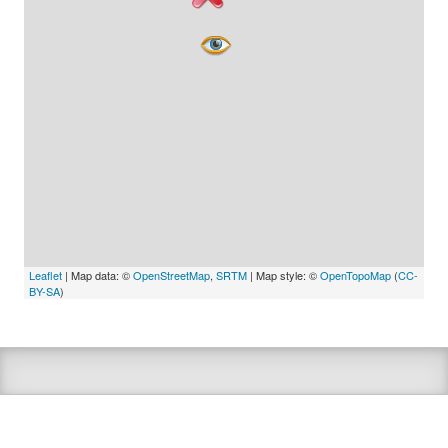
Leaflet
| Map data: ©
OpenStreetMap
,
SRTM
| Map style: ©
OpenTopoMap
(
CC-
BY-SA
)