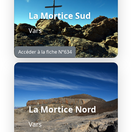
La Mortice Sud
Vars
Accéder à la fiche N°634
La Mortice Nord
Vars