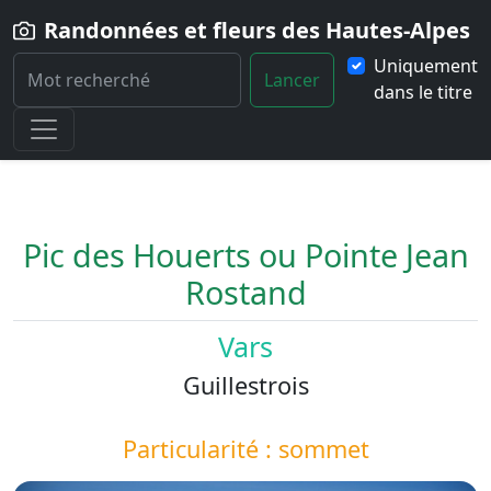
Randonnées et fleurs des Hautes-Alpes
Uniquement
Lancer
dans le titre
Home
Paysage
Pic-des-Houerts
Pic des Houerts ou Pointe Jean
Rostand
Vars
Guillestrois
Particularité : sommet