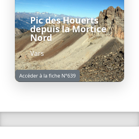
Pic des Houerts
depuis la Mortice
Nord
Vars
Accéder à la fiche N°639