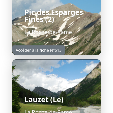
Pic des Esparges
Fines (2)
La Roche-de-Rame
Accéder à la fiche N°513
Lauzet (Le)
La Roche-de-Rame