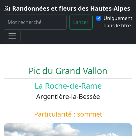
Randonnées et fleurs des Hautes-Alpes
Uniquement
Lancer
dans le titre
Home
Paysage
Pic-du-Grand-Vallon
Pic du Grand Vallon
La Roche-de-Rame
Argentière-la-Bessée
Particularité : sommet