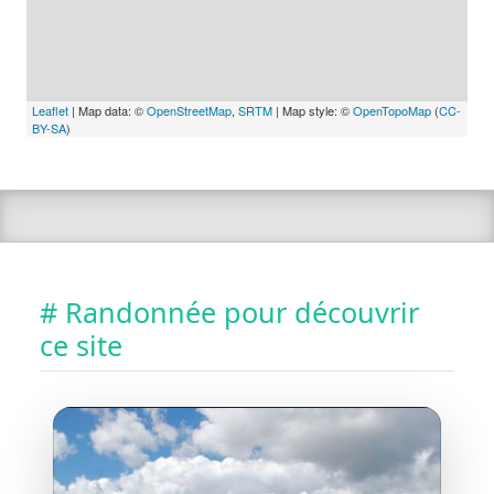
Leaflet
| Map data: ©
OpenStreetMap
,
SRTM
| Map style: ©
OpenTopoMap
(
CC-
BY-SA
)
# Randonnée pour découvrir
ce site