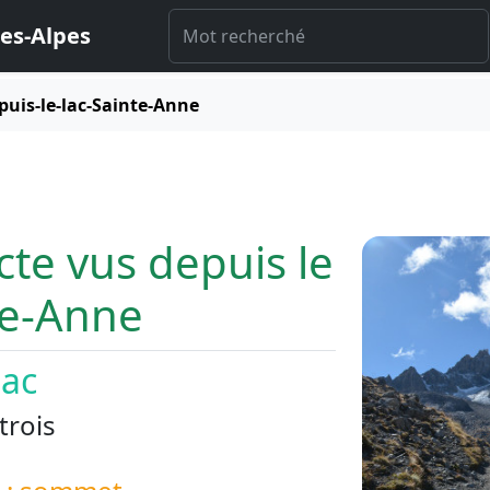
es-Alpes
puis-le-lac-Sainte-Anne
cte vus depuis le
te-Anne
lac
trois