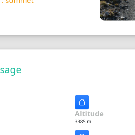
é : sommet
ysage
Altitude
3385 m