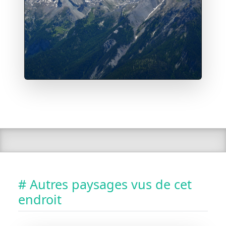
# Autres paysages vus de cet
endroit