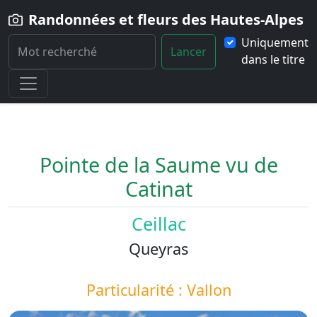
Randonnées et fleurs des Hautes-Alpes
Uniquement
Lancer
dans le titre
Home
Paysage
Pointe-de-la-Saume-vu-de-Catinat
Pointe de la Saume vu de
Catinat
Ceillac
Queyras
Particularité : Vallon