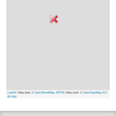
Leaflet
| Map data: ©
OpenStreetMap
,
SRTM
| Map style: ©
OpenTopoMap
(
CC-
BY-SA
)