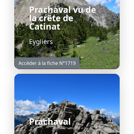
Prachaval vu de
la crête de
Catinat
Eygliers
Accéder à la fiche N°1719
Prachaval