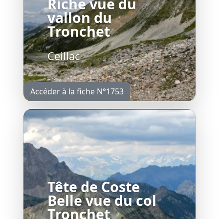
Riche vue du
vallon du
Tronchet
Ceillac
Accéder à la fiche N°1753
Tête de Coste
Belle vue du col
Tronchet