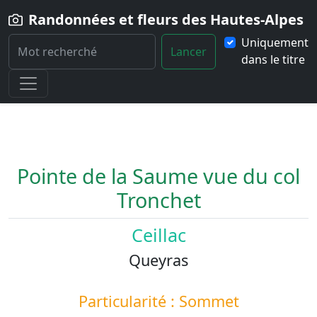
Randonnées et fleurs des Hautes-Alpes
Uniquement
Lancer
dans le titre
Home
Paysage
Pointe-de-la-Saume-vue-du-col-Tronchet
Pointe de la Saume vue du col
Tronchet
Ceillac
Queyras
Particularité : Sommet