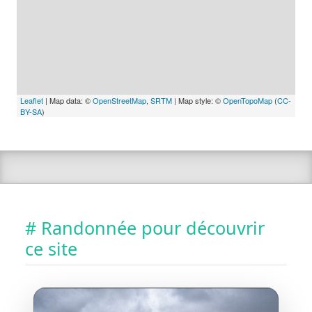
Leaflet
| Map data: ©
OpenStreetMap
,
SRTM
| Map style: ©
OpenTopoMap
(
CC-
BY-SA
)
# Randonnée pour découvrir
ce site