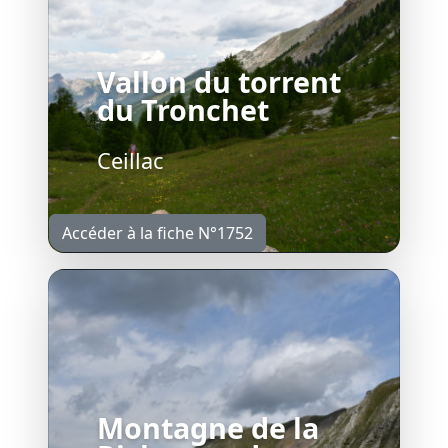
Vallon du torrent
du Tronchet
Ceillac
Accéder à la fiche N°1752
Montagne de la