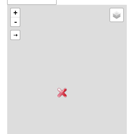
+
-
⇢