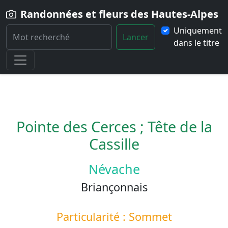
Randonnées et fleurs des Hautes-Alpes
Uniquement
Lancer
dans le titre
Home
Paysage
Pointe-des-Cerces-Tete-de-la-Cassille
Pointe des Cerces ; Tête de la
Cassille
Névache
Briançonnais
Particularité : Sommet