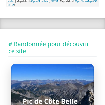
Leaflet
| Map data: ©
OpenStreetMap
,
SRTM
| Map style: ©
OpenTopoMap
(
CC-
BY-SA
)
# Randonnée pour découvrir
ce site
Pic de Côte Belle