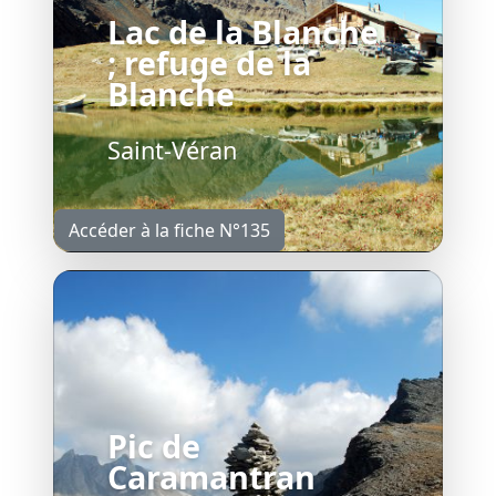
Lac de la Blanche
; refuge de la
Blanche
Saint-Véran
Accéder à la fiche N°135
Pic de
Caramantran