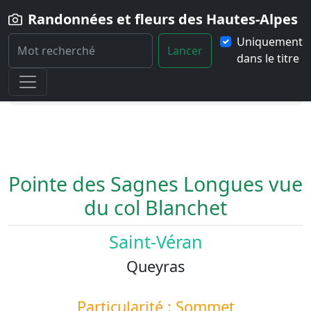
Randonnées et fleurs des Hautes-Alpes
Uniquement
Lancer
dans le titre
Home
Paysage
Pointe-des-Sagnes-Longues-vue-du-col-
Blanchet
Pointe des Sagnes Longues vue
du col Blanchet
Saint-Véran
Queyras
Particularité : Sommet