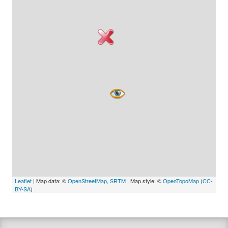
Leaflet
| Map data: ©
OpenStreetMap
,
SRTM
| Map style: ©
OpenTopoMap
(
CC-
BY-SA
)