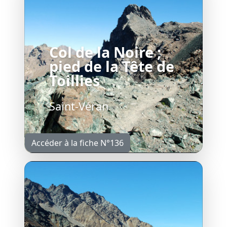
Col de la Noire ;
pied de la Tête de
Toillies
Saint-Véran
Accéder à la fiche N°136