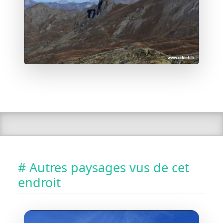
# Autres paysages vus de cet
endroit