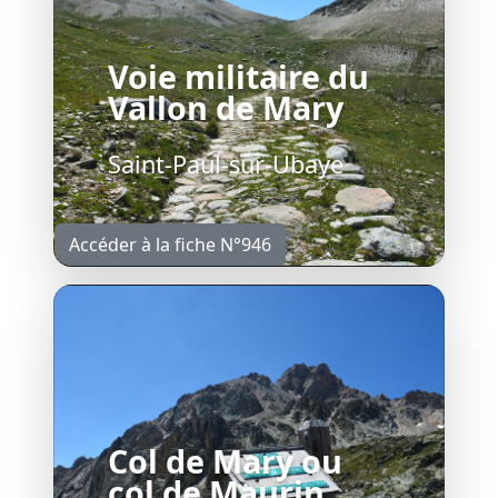
Voie militaire du
Vallon de Mary
Saint-Paul-sur-Ubaye
Accéder à la fiche N°946
Col de Mary ou
col de Maurin