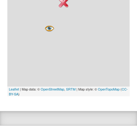
Leaflet
| Map data: ©
OpenStreetMap
,
SRTM
| Map style: ©
OpenTopoMap
(
CC-
BY-SA
)