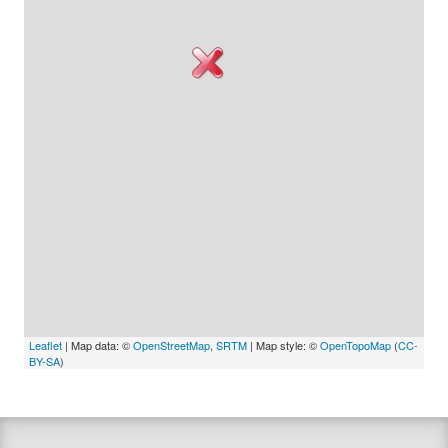
Leaflet
| Map data: ©
OpenStreetMap
,
SRTM
| Map style: ©
OpenTopoMap
(
CC-
BY-SA
)