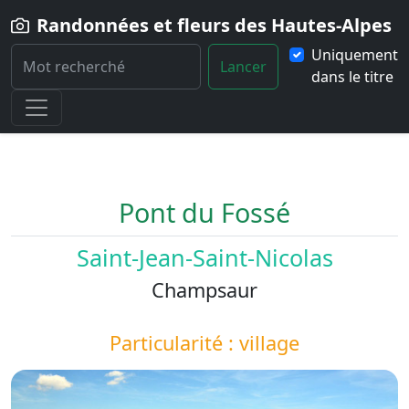
Randonnées et fleurs des Hautes-Alpes
Uniquement
Lancer
dans le titre
Home
Paysage
Pont-du-Fosse
Pont du Fossé
Saint-Jean-Saint-Nicolas
Champsaur
Particularité : village