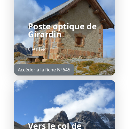
Poste optique de
Girardin
Ceillac
Accéder à la fiche N°645
Vers le col de