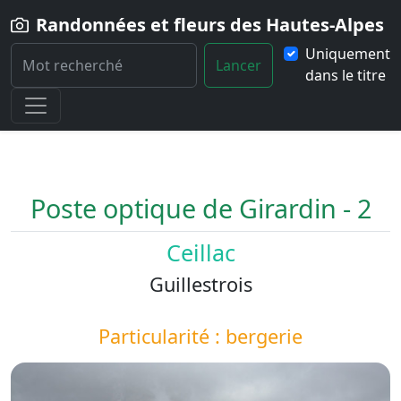
Randonnées et fleurs des Hautes-Alpes
Uniquement
Lancer
dans le titre
Home
Paysage
Poste-optique-de-Girardin-2
Poste optique de Girardin - 2
Ceillac
Guillestrois
Particularité : bergerie