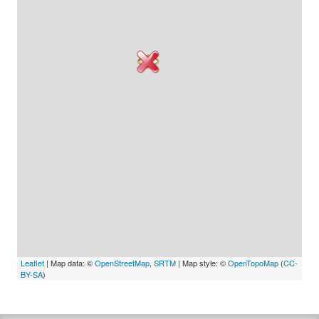
Leaflet
| Map data: ©
OpenStreetMap
,
SRTM
| Map style: ©
OpenTopoMap
(
CC-
BY-SA
)